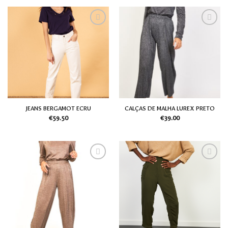
Adicionar
Adicionar
aos meus
aos meus
desejos
desejos
JEANS BERGAMOT ECRU
CALÇAS DE MALHA LUREX PRETO
€
59.50
€
39.00
Adicionar
Adicionar
aos meus
aos meus
desejos
desejos