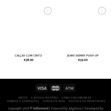
Adicionar
Adicionar
aos meus
aos meus
desejos
desejos
CALÇAS COM CINTO
JEANS SKINNY PUSH-UP
€
38.00
€
39.60
INÍCIO
A NOSSA HISTÓRIA
COMO ENCOMENDAR
TERMOS E CONDIÇÕES
CONTACTE-NOS
POLÍTICA DE PRIVACIDADE
Copyright 2026 ©
inthemood
| Powered by
AAgência
| Developed by