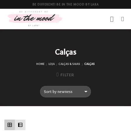
Skip
BE DIFFERENT! BE IN THE MOOD BY LARA
to
content
Calças
HOME
LOJA
CALÇAS & SAIAS
CALÇAS
/
/
/
FILTER