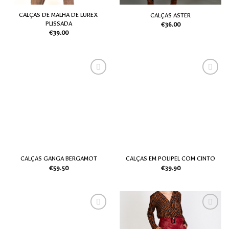
CALÇAS DE MALHA DE LUREX
CALÇAS ASTER
PLISSADA
€
36.00
€
39.00
Adicionar
Adicionar
aos meus
aos meus
desejos
desejos
CALÇAS GANGA BERGAMOT
CALÇAS EM POLIPEL COM CINTO
€
59.50
€
39.90
Adicionar
Adicionar
aos meus
aos meus