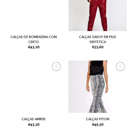
desejos
desejos
CALÇAS DE BOMBAZINA COM
CALÇAS SAVOY EM PELE
CINTO
SINTETICA
€
43.20
€
55.60
Adicionar
Adicionar
aos meus
aos meus
desejos
desejos
CALÇAS AMBER
CALÇAS PITON
€
43.20
€
49.50