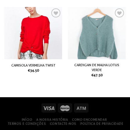
Adicionar
Adicionar
aos meus
aos meus
desejos
desejos
CARDIGAN DE MALHA LOTUS
CAMISOLA VERMELHA TWIST
VERDE
€
34.50
€
47.50
INÍCIO
A NOSSA HISTÓRIA
COMO ENCOMENDAR
TERMOS E CONDIÇÕES
CONTACTE-NOS
POLÍTICA DE PRIVACIDADE