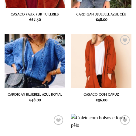
CASACO FAUX FUR TUILERIES
CARDIGAN BLUEBELL AZUL CÉU
€
67.50
€
48.00
Adicionar
Adicionar
aos meus
aos meus
desejos
desejos
CARDIGAN BLUEBELL AZUL ROYAL
CASACO COM CAPUZ
€
48.00
€
36.00
Adicionar
Adicionar
aos meus
aos meus