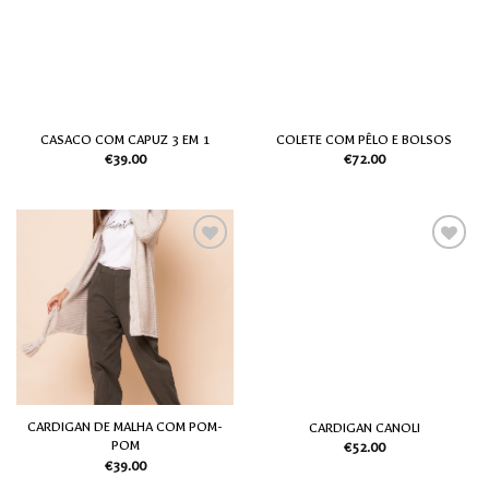
desejos
desejos
CASACO COM CAPUZ 3 EM 1
COLETE COM PÊLO E BOLSOS
€
39.00
€
72.00
Adicionar
Adicionar
aos meus
aos meus
desejos
desejos
CARDIGAN DE MALHA COM POM-
CARDIGAN CANOLI
POM
€
52.00
€
39.00