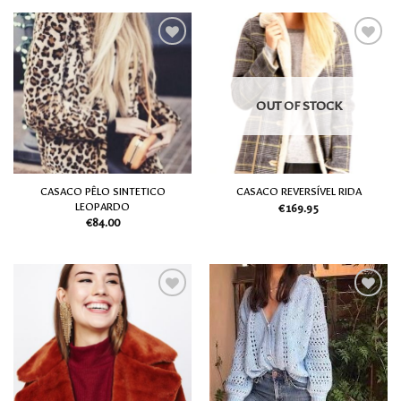
Adicionar
Adicionar
aos meus
aos meus
desejos
desejos
OUT OF STOCK
CASACO PÊLO SINTETICO
CASACO REVERSÍVEL RIDA
LEOPARDO
€
169.95
€
84.00
Adicionar
Adicionar
aos meus
aos meus
desejos
desejos